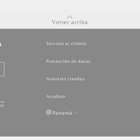
Volver arriba
o
Servicio al cliente
Protección de datos
Nuestras tiendas
Acodeco
ara
as
Panamá
Colombia
USA
Costa
Venezuela
Rica