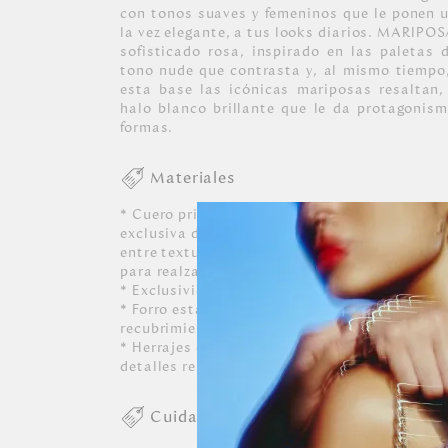
con tonos suaves y femeninos que le ponen u
la vez elegante, a tus looks diarios. MARIP
sofisticado rosa, inspirado en las paletas 
tono nude que contrasta y, al mismo tiempo
esta base las icónicas mariposas resaltan,
halo blanco brillante que le da protagonism
formas.
Materiales
* Cuero principal vacuno de procedencia ital
exclusiva de mariposas MH, y los cueros com
entre texturizados, lisos y charolados que da
para realzar las icónicas mariposas.
* Exclusividad de formas, colores y detalles 
* Forro estampado con mariposas morfo azul 
recubrimiento impermeable.
* Herrajes en zamac con acabados en color oro
detalles representativos de la marca.
Cuidados