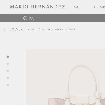
MUJER
HOMB
PA
Colombia
VOLVER
MUJER
BOLSOS
TOTE
USA
Costa
Rica
Venezuela