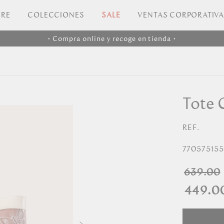
RE
COLECCIONES
SALE
VENTAS CORPORATIV
• Compra online y recoge en tienda •
Tote 
REF.
77057515
639.00
449.0