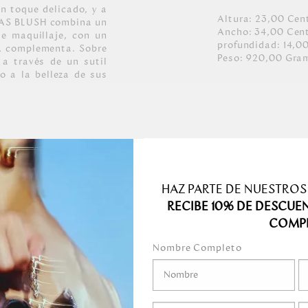
n toque delicado, y a
Altura:
23,00
Cen
OSAS BLUSH combina un
Ancho:
34,00
Cen
de maquillaje, con un
profundidad:
14,0
, complementa. Sobre
Peso:
920,00
Gra
 a través de un sutil
o a la belleza de sus
iana con placa
plementos se mezclan
n un perfecto balance
HAZ PARTE DE NUESTROS
hechos a mano.
RECIBE 10% DE DESCUE
100% poliéster con
COMP
 claro claro y con
Nombre Completo