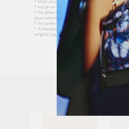
* Usar un paño blanco limpio ligeramente hú
* No lavar a máquina, ni usar detergentes. N
* No debe limpiarse, ni dejarle caer perfumes, 
que contenga alcohol o solvente.
* No tener contacto con tinta de bolígrafos, 
* Almacenar siempre en lugares ventilados y 
original para conservar su forma.