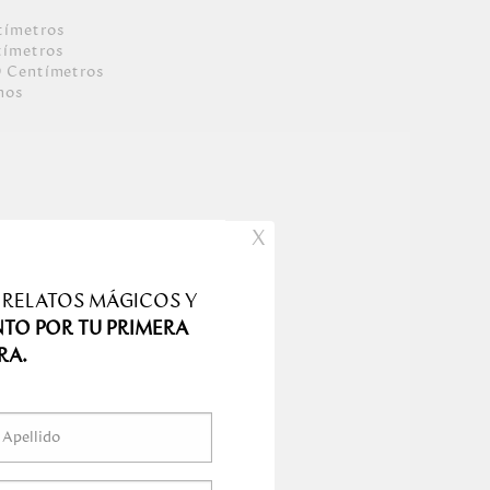
tímetro
s
tímetro
s
0
Centímetro
s
mo
s
X
 RELATOS MÁGICOS Y
NTO POR TU PRIMERA
RA.