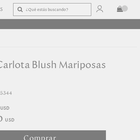
AS
TOTAL
$
COMPRAR
Carlota Blush Mariposas
55344
0
Comprar