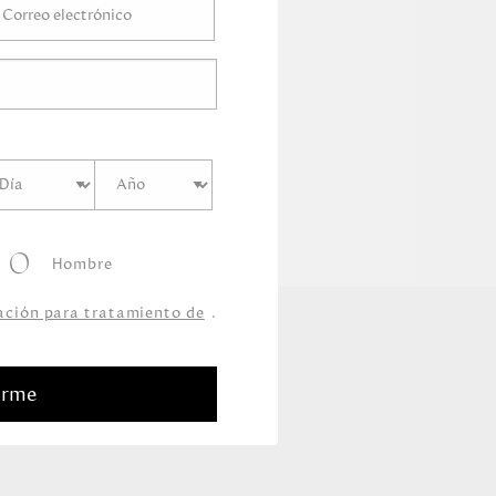
Hombre
zación para tratamiento de
.
arme