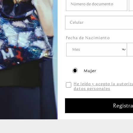
medo.
o mojar.
gel ni ningún líquido
ni marcadores.
guardar en el empaque
Fecha de Nacimiento
Mujer
He leído y acepto la autori
datos personales
Productos relacionados
Registr