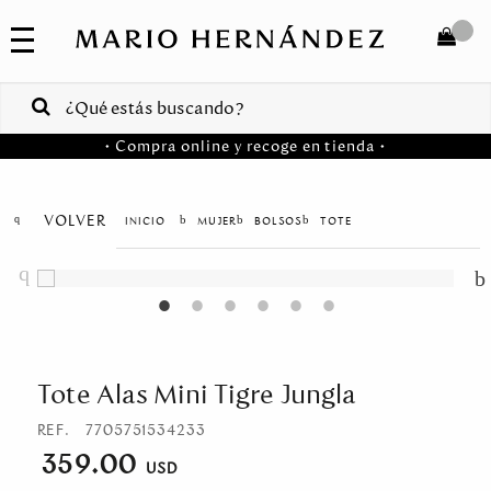
COLECCIONES
SALE
TOTAL
$
VENTAS
• Compra online y recoge en tienda •
CORPORATIVAS
COMPRAR
PA
VOLVER
MUJER
BOLSOS
TOTE
Colombia
USA
Costa
Rica
Tote Alas Mini Tigre Jungla
Venezuela
REF.
7705751534233
359.00