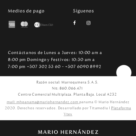
Medios de pago
Síguenos
Contáctanos de Lunes a Jueves: 10:00 am a
8:00 pm Domingo y Festivos: 10:30 am a
7:00 pm +507 302 53 60 - +507 6090 8992
Razón social: Marroquinera S.A.S.
Nit: 860.066.471
Centro Comercial Multiplaza. Planta Baja. Local A232
mail: mhpanama@mariohernandez.com
panama © Mario Hernández
2020. Derechos reservados. Desarrollado por Titamedia l
Plataforma
Vtex