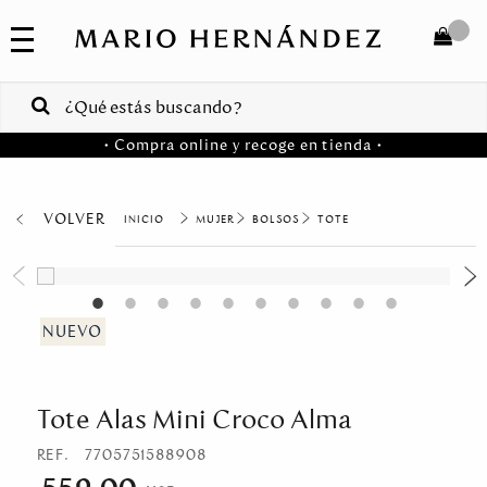
COLECCIONES
SALE
TOTAL
$
VENTAS
• Compra online y recoge en tienda •
CORPORATIVAS
COMPRAR
PA
VOLVER
MUJER
BOLSOS
TOTE
Colombia
USA
Costa
Rica
Tote Alas Mini Croco Alma
Venezuela
REF.
7705751588908