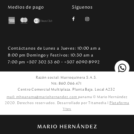
Medios de pago
Síguenos
Contáctanos de Lunes a Jueves: 10:00 am a
8:00 pm Domingo y Festivos: 10:30 am a
7:00 pm +507 302 53 60 - +507 6090 8992
Razón social: Marroquinera S.A.S.
Nit: 860.066.471
Centro Comercial Multiplaza. Planta Baja. Local A232
mail: mhpanama@mariohernandez.com
panama © Mario Hernández
2020. Derechos reservados. Desarrollado por Titamedia l
Plataforma
Vtex