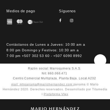
Medios de pago
Síguenos
Contáctanos de Lunes a Jueves: 10:00 am a
8:00 pm Domingo y Festivos: 10:30 am a
7:00 pm +507 302 53 60 - +507 6090 8992
Razón social: Marroquinera S.A.S.
Nit: 860.066.471
Centro Comercial Multiplaza. Planta Baja. Local A232
mail: mhpanama@mariohernandez.com
panama © Mario
Hernández 2020. Derechos reservados. Desarrollado por Titamedia
l
Plataforma Vtex