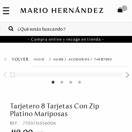
COLECCIONES
SALE
TOTAL
$
VENTAS
• Compra online y recoge en tienda •
CORPORATIVAS
COMPRAR
PA
VOLVER
MUJER
ACCESORIOS
TARJETERO
Colombia
USA
Costa
Rica
Tarjetero 8 Tarjetas Con Zip
Platino Mariposas
Venezuela
REF.
7705751556006