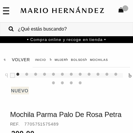
COLECCIONES
SALE
TOTAL
$
VENTAS
• Compra online y recoge en tienda •
CORPORATIVAS
COMPRAR
PA
VOLVER
MUJER
BOLSOS
MOCHILAS
Colombia
USA
Costa
Rica
Mochila Parma Palo De Rosa Petra
Venezuela
REF.
7705751575489