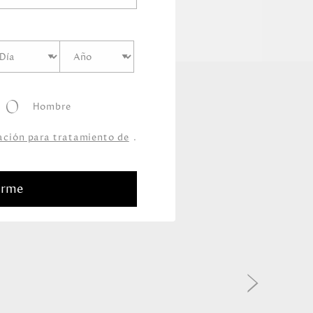
Hombre
zación para tratamiento de
.
arme