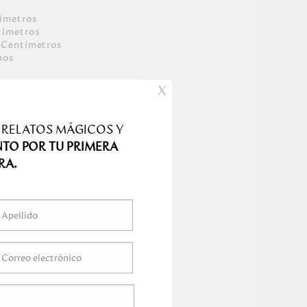
ímetro
s
tímetro
s
Centímetro
s
mo
s
X
 RELATOS MÁGICOS Y
NTO POR TU PRIMERA
RA.