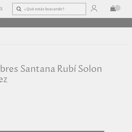
AS
TOTAL
$
COMPRAR
bres Santana Rubí Solon
ez