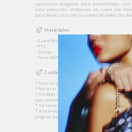
apariencia elegante, pero desenfadada, son
esta colección, elaborada en cuero con herr
para llevar usar con los looks de todos los dí
Materiales
• Cuero Bovino.
• PVC.
• Zamac.
• Forro 100% Poliéster.
Cuidados
* Usar un paño blanco limpio ligeramente hú
* No lavar a máquina, ni usar detergentes. N
* No debe limpiarse, ni dejarle caer perfumes, 
que contenga alcohol o solvente.
* No tener contacto con tinta de bolígrafos, 
* Almacenar siempre en lugares ventilados y 
original para conservar su forma.