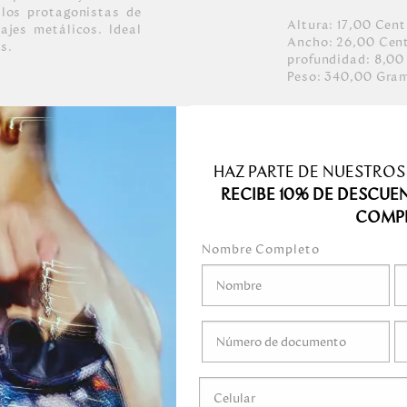
 los protagonistas de
Altura:
17,00
Cent
ajes metálicos. Ideal
Ancho:
26,00
Cen
as.
profundidad:
8,00
Peso:
340,00
Gra
HAZ PARTE DE NUESTROS
RECIBE 10% DE DESCUE
COMP
Nombre Completo
medo.
o mojar.
gel ni ningún líquido
ni marcadores.
guardar en el empaque