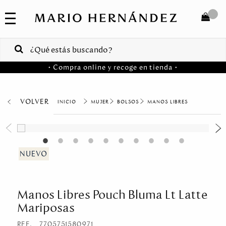
COLECCIONES
SALE
TOTAL
$
VENTAS
• Compra online y recoge en tienda •
CORPORATIVAS
COMPRAR
PA
VOLVER
MUJER
BOLSOS
MANOS LIBRES
Colombia
USA
Costa
Rica
Manos Libres Pouch Bluma Lt Latte
Venezuela
Mariposas
REF.
7705751580971