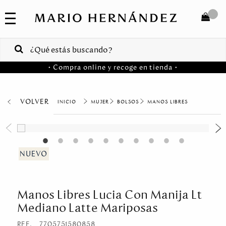
COLECCIONES
SALE
TOTAL
$
VENTAS
• Compra online y recoge en tienda •
CORPORATIVAS
COMPRAR
PA
VOLVER
MUJER
BOLSOS
MANOS LIBRES
Colombia
USA
Costa
Rica
Manos Libres Lucia Con Manija Lt
Venezuela
Mediano Latte Mariposas
REF.
7705751580858