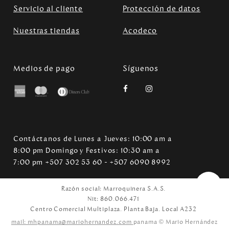
Servicio al cliente
Protección de datos
Nuestras tiendas
Acodeco
Medios de pago
Síguenos
Contáctanos de Lunes a Jueves: 10:00 am a
8:00 pm Domingo y Festivos: 10:30 am a
7:00 pm +507 302 53 60 - +507 6090 8992
Razón social: Marroquinera S.A.S.
Nit: 860.066.471
Centro Comercial Multiplaza. Planta Baja. Local A232
mail: mhpanama@mariohernandez.com
panama © Mario Hernández