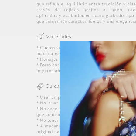
que refleja el equilibrio entre tradición y d
través de tejidos hechos a mano, tac
aplicados y acabados en cuero grabado tipo
que transmite carácter, fuerza y una eleganci
Materiales
* Cueros vacunos con diferentes tipos de aca
materiales de esta colección.
* Herrajes en zamac con acabados en oro clar
* Forro contramarcado 100% poliéster con re
impermeable.
Cuidados
* Usar un paño blanco limpio ligeramente hú
* No lavar a máquina, ni usar detergentes. N
* No debe limpiarse, ni dejarle caer perfumes, 
que contenga alcohol o solvente.
* No tener contacto con tinta de bolígrafos, 
* Almacenar siempre en lugares ventilados y 
original para conservar su forma.