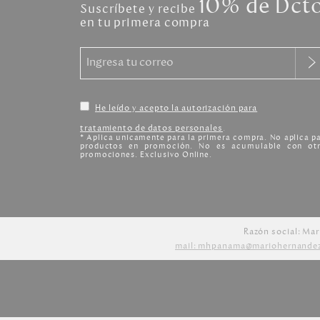
10% de Dct
Suscríbete y recibe
en tu primera compra
He leído y acepto la autorización para
tratamiento de datos personales
.
* Aplica unicamente para la primera compra. No aplica p
productos en promoción. No es acumulable con otr
promociones. Exclusivo Online.
Razón social: Mar
mail: mhpanama@mariohernande