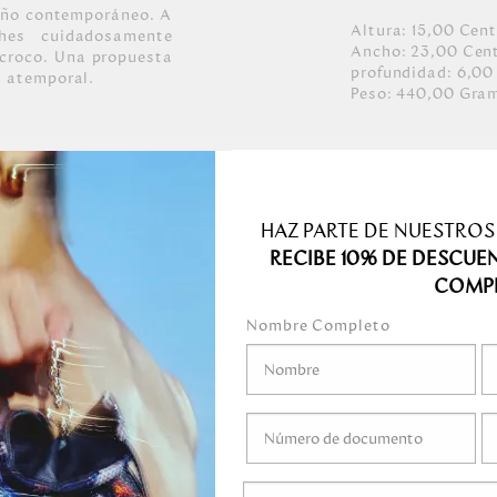
iseño contemporáneo. A
Altura:
15,00
Cent
hes cuidadosamente
Ancho:
23,00
Cen
 croco. Una propuesta
profundidad:
6,00
a atemporal.
Peso:
440,00
Gra
bados hacen los
o y niquel.
HAZ PARTE DE NUESTROS
cubrimiento
RECIBE 10% DE DESCUE
COMP
Nombre Completo
medo.
o mojar.
gel ni ningún líquido
ni marcadores.
guardar en el empaque