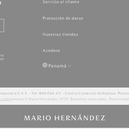
o
Servicio al cliente
Protección de datos
Nuestras tiendas
Acodeco
ara
as
Panamá
Colombia
USA
Costa
Venezuela
Rica
roquinera S.A.S.
Nit: 860.066.471
Centro Comercial Multiplaza. Planta
z.com
panama © Mario Hernández 2020. Derechos reservados. Desarrollad