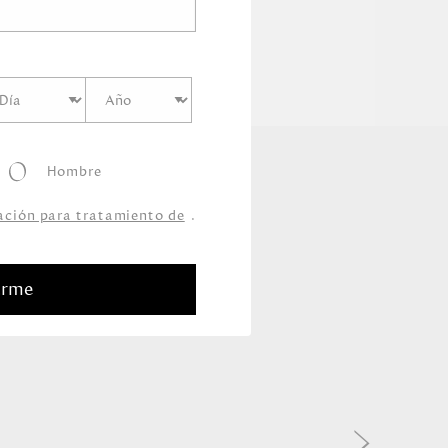
Hombre
zación para tratamiento de
.
arme