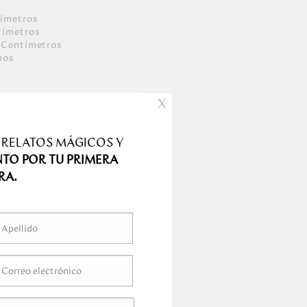
ímetro
s
tímetro
s
Centímetro
s
mo
s
X
 RELATOS MÁGICOS Y
NTO POR TU PRIMERA
RA.