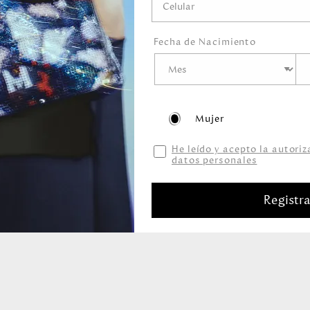
Fecha de Nacimiento
Mujer
Productos relacionados
He leído y acepto la autori
datos personales
Registr