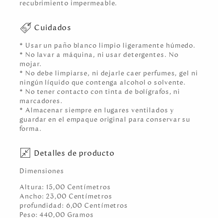
recubrimiento impermeable.
Cuidados
* Usar un paño blanco limpio ligeramente húmedo.
* No lavar a máquina, ni usar detergentes. No
mojar.
* No debe limpiarse, ni dejarle caer perfumes, gel ni
ningún líquido que contenga alcohol o solvente.
* No tener contacto con tinta de bolígrafos, ni
marcadores.
* Almacenar siempre en lugares ventilados y
guardar en el empaque original para conservar su
forma.
Detalles de producto
Dimensiones
Altura:
15,00
Centímetro
s
Ancho:
23,00
Centímetro
s
profundidad:
6,00
Centímetro
s
Peso:
440,00
Gramo
s