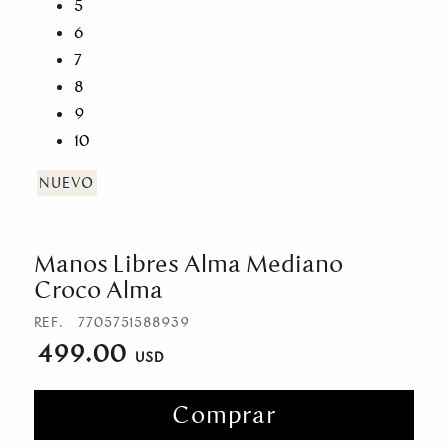
5
6
7
8
9
10
Manos Libres Alma Mediano
Croco Alma
REF.
7705751588939
499.00
Comprar