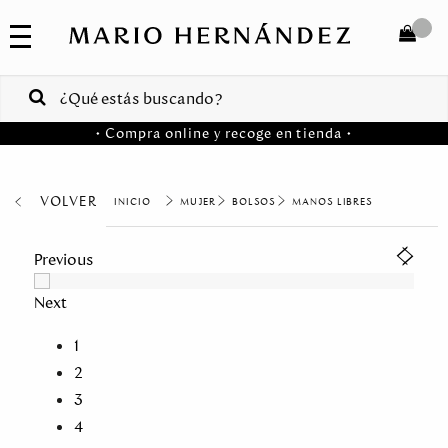
COLECCIONES
SALE
TOTAL
$
VENTAS
• Compra online y recoge en tienda •
CORPORATIVAS
COMPRAR
PA
VOLVER
MUJER
BOLSOS
MANOS LIBRES
Colombia
Previous
USA
Next
Costa
Rica
1
2
Venezuela
3
4