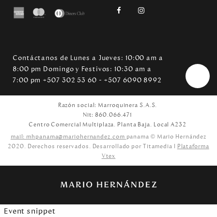
Contáctanos de Lunes a Jueves: 10:00 am a
8:00 pm Domingo y Festivos: 10:30 am a
7:00 pm +507 302 53 60 - +507 6090 8992
Razón social: Marroquinera S.A.S.
Nit: 860.066.471
Centro Comercial Multiplaza. Planta Baja. Local A232
mail: mhpanama@mariohernandez.com
panama © Mario Hernández
2020. Derechos reservados. Desarrollado por Titamedia l
Plataforma
Vtex
Event snippet