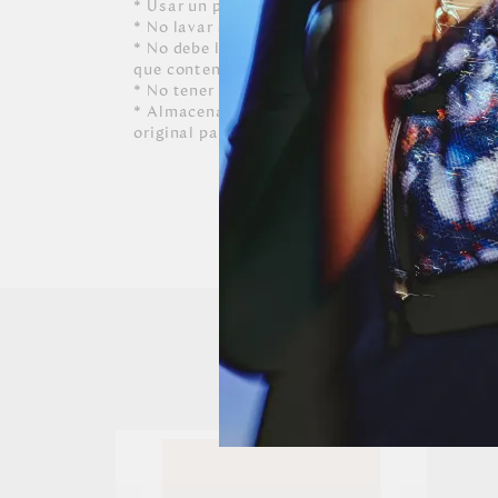
* Usar un paño blanco limpio ligeramente hú
* No lavar a máquina, ni usar detergentes. N
* No debe limpiarse, ni dejarle caer perfumes, 
que contenga alcohol o solvente.
* No tener contacto con tinta de bolígrafos, 
* Almacenar siempre en lugares ventilados y 
original para conservar su forma.