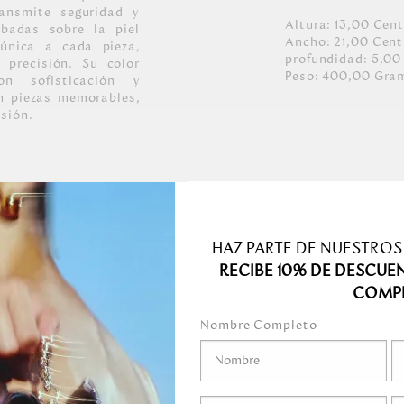
ansmite seguridad y
Altura:
13,00
Cent
badas sobre la piel
Ancho:
21,00
Cent
 única a cada pieza,
profundidad:
5,00
precisión. Su color
Peso:
400,00
Gra
on sofisticación y
n piezas memorables,
asión.
iana con placa
plementos se mezclan
n un perfecto balance
HAZ PARTE DE NUESTROS
hechos a mano.
RECIBE 10% DE DESCUE
100% poliéster con
COMP
 claro claro y con
Nombre Completo