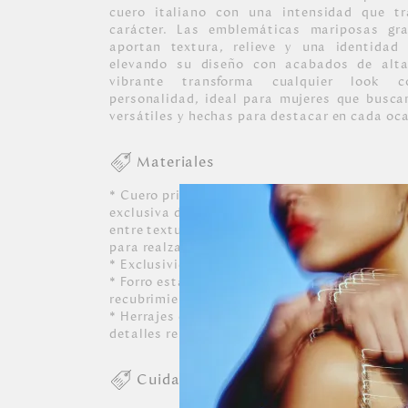
cuero italiano con una intensidad que tr
carácter. Las emblemáticas mariposas gra
aportan textura, relieve y una identidad
elevando su diseño con acabados de alta 
vibrante transforma cualquier look c
personalidad, ideal para mujeres que busca
versátiles y hechas para destacar en cada oc
Materiales
* Cuero principal vacuno de procedencia ital
exclusiva de mariposas MH, y los cueros com
entre texturizados, lisos y charolados que da
para realzar las icónicas mariposas.
* Exclusividad de formas, colores y detalles 
* Forro estampado con mariposas morfo azul 
recubrimiento impermeable.
* Herrajes en zamac con acabados en color oro
detalles representativos de la marca.
Cuidados