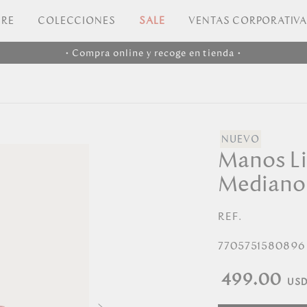
RE
COLECCIONES
SALE
VENTAS CORPORATIV
• Compra online y recoge en tienda •
Manos L
Mediano 
REF.
7705751580896
499.00