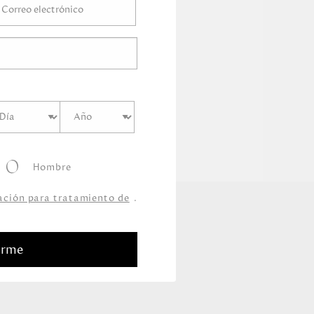
Hombre
zación para tratamiento de
.
arme