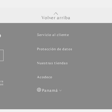
Volver arriba
o
Servicio al cliente
Protección de datos
Nuestras tiendas
Acodeco
ara
as
Panamá
Colombia
USA
Costa
Venezuela
Rica