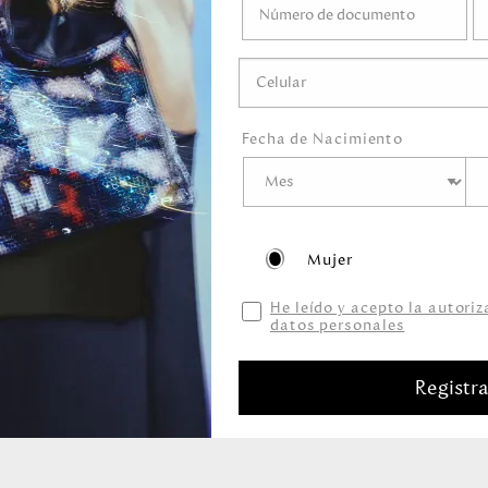
medo.
o mojar.
gel ni ningún líquido
ni marcadores.
guardar en el empaque
Fecha de Nacimiento
Mujer
He leído y acepto la autori
datos personales
Productos relacionados
Registr