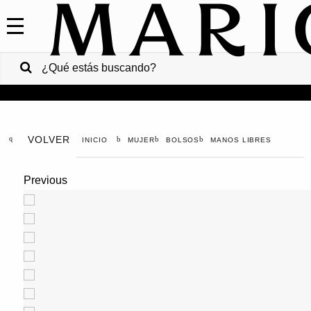
COLECCIONES
SALE
VENTAS
CORPORATIVAS
PA
VOLVER
MUJER
BOLSOS
MANOS LIBRES
Colombia
Previous
USA
Costa
Rica
Venezuela