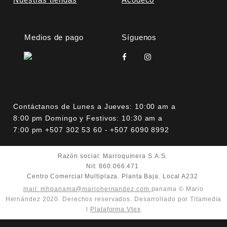
Medios de pago
Síguenos
Contáctanos de Lunes a Jueves: 10:00 am a
8:00 pm Domingo y Festivos: 10:30 am a
7:00 pm +507 302 53 60 - +507 6090 8992
Razón social: Marroquinera S.A.S.
Nit: 860.066.471
Centro Comercial Multiplaza. Planta Baja. Local A232
mail: mhpanama@mariohernandez.com
panama © Mario
Hernández 2020. Derechos reservados. Desarrollado por Titamedia
l
Plataforma Vtex