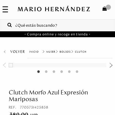
COLECCIONES
SALE
TOTAL
$
VENTAS
• Compra online y recoge en tienda •
CORPORATIVAS
COMPRAR
PA
VOLVER
MUJER
BOLSOS
CLUTCH
Colombia
USA
Costa
Rica
Clutch Morfo Azul Expresión
Mariposas
Venezuela
REF.
7705751425838
389.00