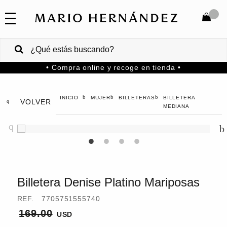
COLECCIONES
SALE
TOTAL
$
VENTAS
• Compra online y recoge en tienda •
CORPORATIVAS
COMPRAR
PA
MUJER
BILLETERAS
BILLETERA
VOLVER
MARIO
HERNANDEZ
MEDIANA
Colombia
USA
Costa
Rica
Billetera Denise Platino Mariposas
Venezuela
REF.
7705751555740
169.00