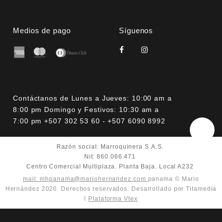
Medios de pago
Síguenos
Contáctanos de Lunes a Jueves: 10:00 am a
8:00 pm Domingo y Festivos: 10:30 am a
7:00 pm +507 302 53 60 - +507 6090 8992
Razón social: Marroquinera S.A.S.
Nit: 860.066.471
Centro Comercial Multiplaza. Planta Baja. Local A232
mail: mhpanama@mariohernandez.com
panama © Mario
Hernández 2020. Derechos reservados. Desarrollado por Titamedia
l
Plataforma Vtex