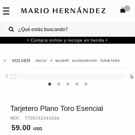
COLECCIONES
SALE
TOTAL
$
VENTAS
• Compra online y recoge en tienda •
CORPORATIVAS
COMPRAR
PA
VOLVER
MUJER
ACCESORIOS
TARJETERO
Colombia
USA
Costa
Rica
Tarjetero Plano Toro Esencial
Venezuela
REF.
7705751543556
59.00