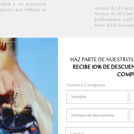
idad a un accesorio
Altura:
8,50
Cent
únicas que reflejen su
Ancho:
10,40
Cent
profundidad:
3,00
Peso:
6,00
Gramo
cabados.
lises que enmarcan la
os.
n color oro claro.
HAZ PARTE DE NUESTROS
cubrimiento.
RECIBE 10% DE DESCUE
COMP
Nombre Completo
medo.
o mojar.
gel ni ningún líquido
ni marcadores.
guardar en el empaque