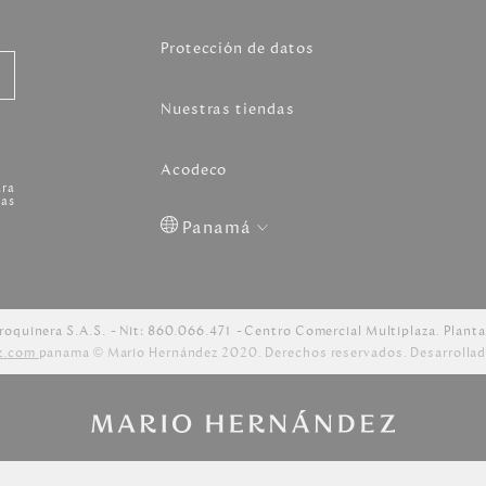
Protección de datos
Nuestras tiendas
Acodeco
ara
as
Panamá
Colombia
USA
Costa
Venezuela
Rica
roquinera S.A.S.
Nit: 860.066.471
Centro Comercial Multiplaza. Planta
z.com
panama © Mario Hernández 2020. Derechos reservados. Desarrollad