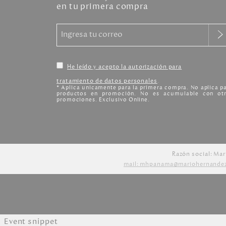
en tu primera compra
He leído y acepto la autorización para
tratamiento de datos personales
.
* Aplica unicamente para la primera compra. No aplica p
productos en promoción. No es acumulable con otr
promociones. Exclusivo Online.
Razón social: Mar
mail: mhpanama@mariohernande
Event snippet