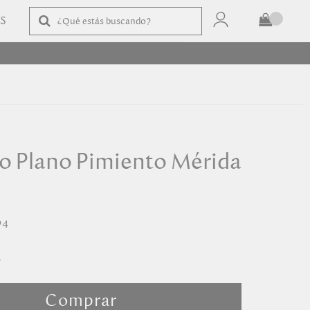
AS
TOTAL
$
COMPRAR
ro Plano Pimiento Mérida
94
Comprar