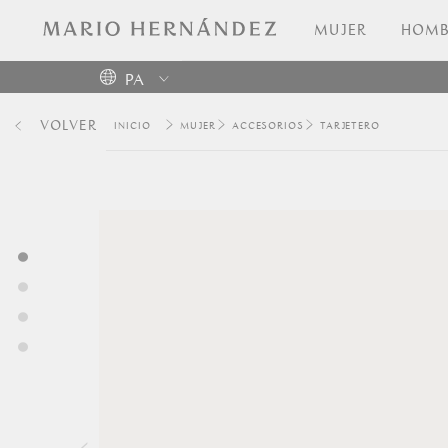
MUJER
HOMB
PA
Colombia
VOLVER
MUJER
ACCESORIOS
TARJETERO
USA
Costa
Rica
Venezuela