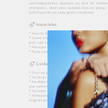
contemporáneas aportan un aire de modern
atemporal, ideal para quienes buscan piezas 
sofisticación en cada gesto cotidiano.
Materiales
* Mezcla de cueros vacunos con diferentes a
* Cuero Mariposas con textura dada por los c
piel, con cueros lisos y con diferentes grabad
* Herrajes exclusivos en zamac con acabado e
* Forro contramarcado 100% poliéster con re
Cuidados
* Usar un paño blanco limpio ligeramente hú
* No lavar a máquina, ni usar detergentes. N
* No debe limpiarse, ni dejarle caer perfumes, 
que contenga alcohol o solvente.
* No tener contacto con tinta de bolígrafos, 
* Almacenar siempre en lugares ventilados y 
original para conservar su forma.