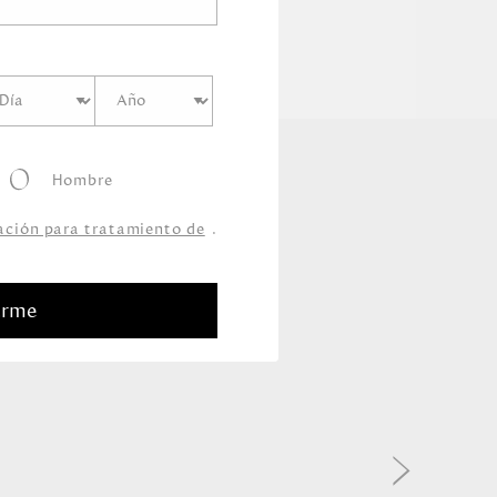
Hombre
zación para tratamiento de
.
arme