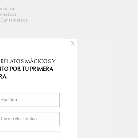
ímetro
s
ímetro
s
Centímetro
s
s
X
 RELATOS MÁGICOS Y
NTO POR TU PRIMERA
RA.