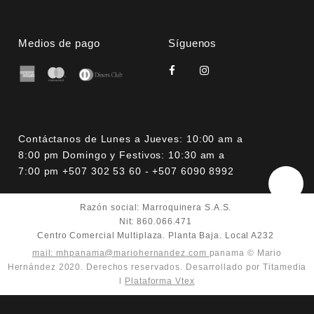
Medios de pago
Síguenos
Contáctanos de Lunes a Jueves: 10:00 am a
8:00 pm Domingo y Festivos: 10:30 am a
7:00 pm +507 302 53 60 - +507 6090 8992
Razón social: Marroquinera S.A.S.
Nit: 860.066.471
Centro Comercial Multiplaza. Planta Baja. Local A232
mail: mhpanama@mariohernandez.com
panama © Mario
Hernández 2020. Derechos reservados. Desarrollado por Titamedia
l
Plataforma Vtex