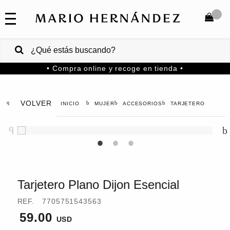
COLECCIONES
SALE
TOTAL
$
VENTAS
• Compra online y recoge en tienda •
CORPORATIVAS
COMPRAR
PA
VOLVER
MUJER
ACCESORIOS
TARJETERO
Colombia
USA
Costa
Rica
Tarjetero Plano Dijon Esencial
Venezuela
REF.
7705751543563
59.00