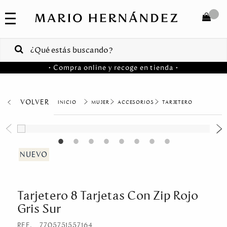
COLECCIONES
SALE
TOTAL
$
VENTAS
• Compra online y recoge en tienda •
CORPORATIVAS
COMPRAR
PA
VOLVER
MUJER
ACCESORIOS
TARJETERO
Colombia
USA
Costa
Rica
Tarjetero 8 Tarjetas Con Zip Rojo
Venezuela
Gris Sur
REF.
7705751557164