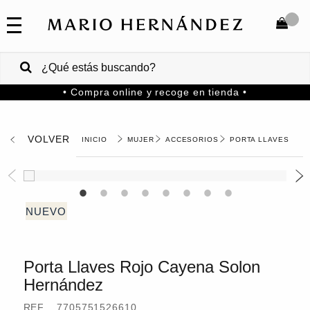
COLECCIONES
SALE
TOTAL
$
VENTAS
• Compra online y recoge en tienda •
CORPORATIVAS
COMPRAR
PA
VOLVER
MUJER
ACCESORIOS
PORTA LLAVES
Colombia
USA
Costa
Rica
Porta Llaves Rojo Cayena Solon
Venezuela
Hernández
REF.
7705751526610