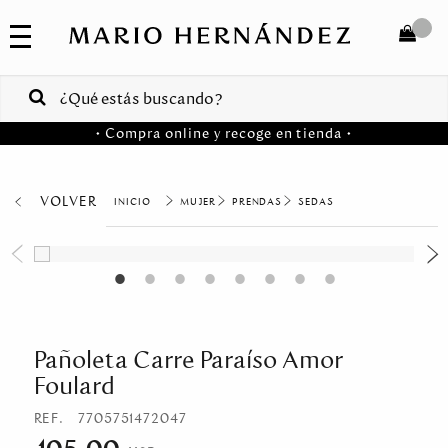
COLECCIONES
SALE
TOTAL
$
VENTAS
• Compra online y recoge en tienda •
CORPORATIVAS
COMPRAR
PA
VOLVER
MUJER
PRENDAS
SEDAS
Colombia
USA
Costa
Rica
Pañoleta Carre Paraíso Amor
Foulard
Venezuela
REF.
7705751472047