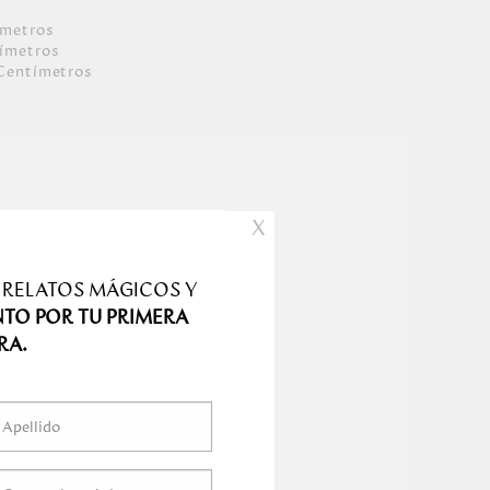
ímetro
s
ímetro
s
Centímetro
s
s
X
 RELATOS MÁGICOS Y
NTO POR TU PRIMERA
RA.