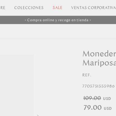
RE
COLECCIONES
SALE
VENTAS CORPORATIV
• Compra online y recoge en tienda •
Monedero
Maripos
REF.
7705751555986
109.00
79.00