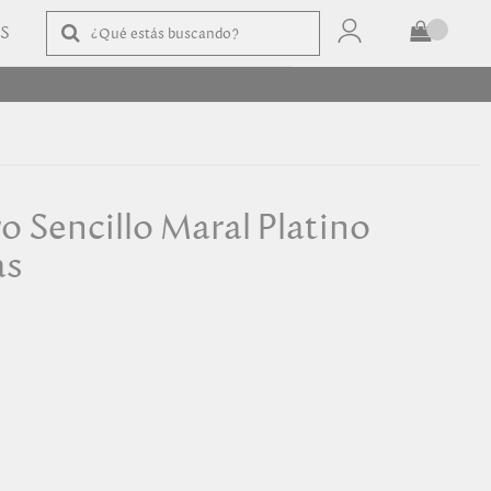
AS
TOTAL
$
COMPRAR
 Sencillo Maral Platino
as