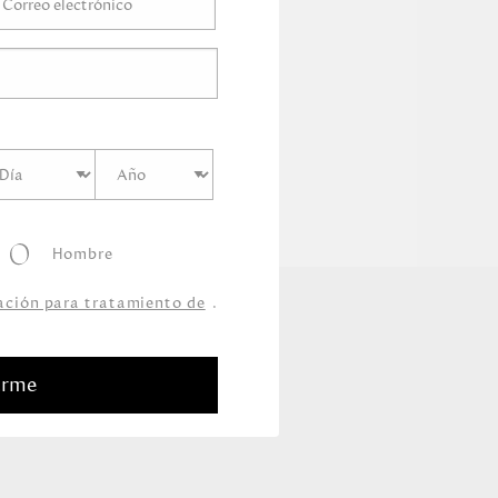
Hombre
zación para tratamiento de
.
arme