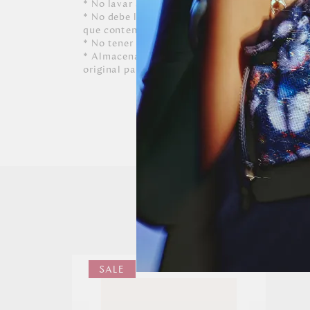
* No lavar a máquina, ni usar detergentes. N
* No debe limpiarse, ni dejarle caer perfumes, 
que contenga alcohol o solvente.
* No tener contacto con tinta de bolígrafos, 
* Almacenar siempre en lugares ventilados y 
original para conservar su forma.