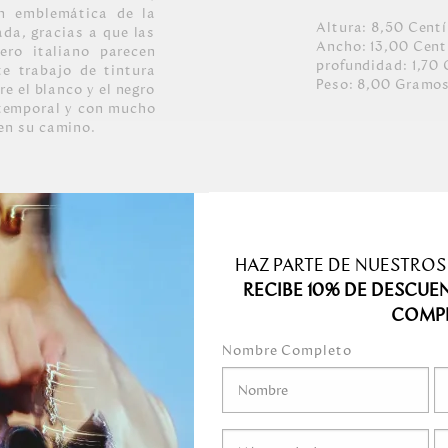
ón emblemática de la
Altura:
8,50
Cent
ada, gracias a que las
Ancho:
13,00
Cent
ero italiano parecen
profundidad:
1,70
e trabajo de tintura
Peso:
8,00
Gramo
re el blanco y el negro
temporal y con mucho
 en su camino.
iana con placa
plementos se mezclan
n un perfecto balance
HAZ PARTE DE NUESTROS
RECIBE 10% DE DESCUE
hechos a mano.
permeable.
COMP
ro y Niquel y con
Nombre Completo
medo.