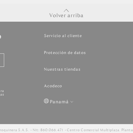
Volver arriba
o
Servicio al cliente
Protección de datos
Nuestras tiendas
Acodeco
ara
as
Panamá
Colombia
USA
Costa
Venezuela
Rica
roquinera S.A.S.
Nit: 860.066.471
Centro Comercial Multiplaza. Planta