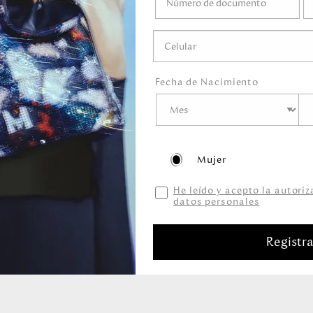
o mojar.
gel ni ningún líquido
ni marcadores.
guardar en el empaque
Fecha de Nacimiento
Mujer
He leído y acepto la autori
datos personales
Productos relacionados
Registr