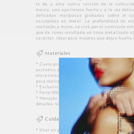
le da a esta nueva versión de la colecci
marca, una apariencia fuerte y a la vez delic
delicadas mariposas grabadas sobre el cu
esculpidas en metal. La profundidad de est
realizado a mano, se crea por el contraste ent
que da como resultado un tono metalizado a
carácter, ideal para mujeres que dejan huella
Materiales
* Cuero principal vacuno de procedencia ital
exclusiva de mariposas MH, y los cueros com
entre texturizados, lisos y charolados que da
para realzar las icónicas mariposas.
* Exclusividad de formas, colores y detalles 
* Forro 100% poliéster con recubrimiento im
* Herrajes en zamac acabados en color oro cla
detalles representativos de la marca.
Cuidados
* Usar un paño blanco limpio ligeramente hú