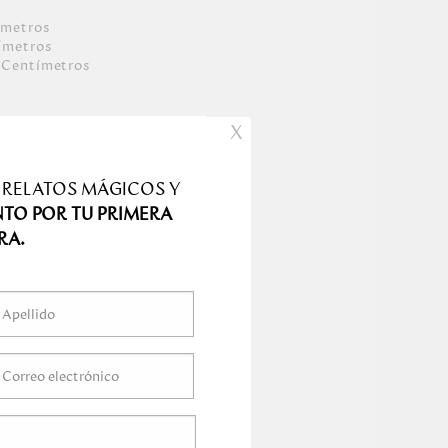
ímetro
s
ímetro
s
Centímetro
s
s
X
 RELATOS MÁGICOS Y
NTO POR TU PRIMERA
RA.