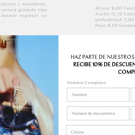
arjeteros y monederos,
Altura:
8,00
Cent
 textura grabada tipo
Ancho:
12,70
Cent
 desean expresar su
profundidad:
2,00
Peso:
8,00
Gramo
affiano.
n oro claro.
HAZ PARTE DE NUESTROS
ermeable.
RECIBE 10% DE DESCUE
COMP
Nombre Completo
medo.
o mojar.
gel ni ningún líquido
ni marcadores.
guardar en el empaque