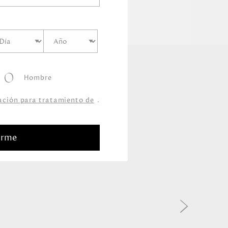
Hombre
zación para tratamiento de
.
arme