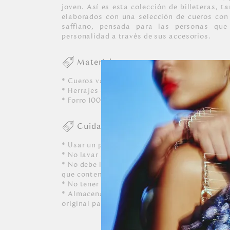
joven. Así es esta colección de billeteras, t
elaborados con una selección de cueros con
saffiano, pensada para las personas que
personalidad a través de sus accesorios.
Materiales
* Cueros vacunos con textura grabada, tipo s
* Herrajes exclusivos en zamac con acabado e
* Forro 100% poliéster con recubrimiento imp
Cuidados
* Usar un paño blanco limpio ligeramente hú
* No lavar a máquina, ni usar detergentes. N
* No debe limpiarse, ni dejarle caer perfumes, 
que contenga alcohol o solvente.
* No tener contacto con tinta de bolígrafos, 
* Almacenar siempre en lugares ventilados y 
original para conservar su forma.