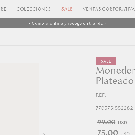
RE
COLECCIONES
SALE
VENTAS CORPORATIV
• Compra online y recoge en tienda •
Monedero
Plateado
REF.
7705751552282
99.00
75.00