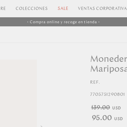
RE
COLECCIONES
SALE
VENTAS CORPORATIV
• Compra online y recoge en tienda •
Monedero
Maripos
REF.
7705751290801
139.00
95.00