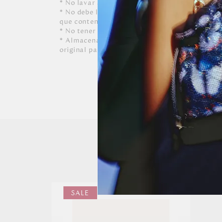
* No lavar a máquina, ni usar detergentes. N
* No debe limpiarse, ni dejarle caer perfumes, 
que contenga alcohol o solvente.
* No tener contacto con tinta de bolígrafos, 
* Almacenar siempre en lugares ventilados y 
original para conservar su forma.