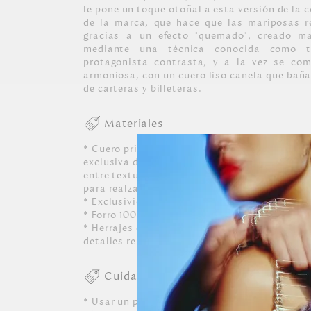
le pone un toque otoñal a esta versión de la
de la marca, que hace que las mariposas re
gracias a un efecto "quemado", creado ma
mediante una técnica conocida como 
protagonista contrasta, y a la vez se co
armoniosa, con un cuero liso canela que baña
de carteras y billeteras.
Materiales
* Cuero principal vacuno de procedencia ital
exclusiva de mariposas MH, y los cueros com
entre texturizados, lisos y charolados que da
para realzar las icónicas mariposas.
* Exclusividad de formas, colores y detalles 
* Forro 100% poliéster con recubrimiento im
* Herrajes en zamac acabados en color oro cla
detalles representativos de la marca.
Cuidados
* Usar un paño blanco limpio ligeramente hú