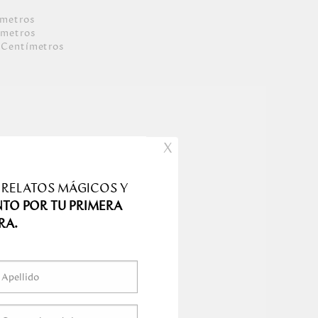
ímetro
s
ímetro
s
Centímetro
s
s
X
 RELATOS MÁGICOS Y
NTO POR TU PRIMERA
RA.