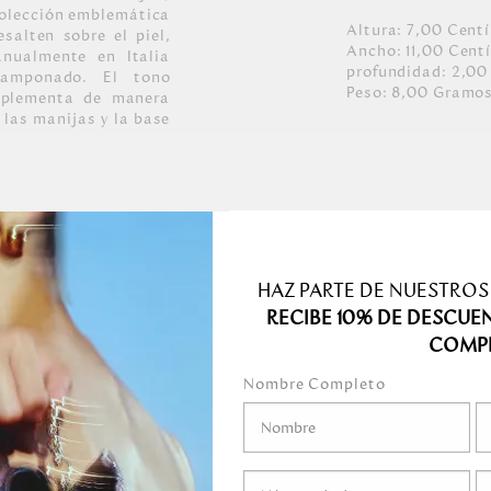
 colección emblemática
Altura:
7,00
Cent
salten sobre el piel,
Ancho:
11,00
Cent
nualmente en Italia
profundidad:
2,00
tamponado. El tono
Peso:
8,00
Gramo
mplementa de manera
 las manijas y la base
iana con placa
plementos se mezclan
n un perfecto balance
HAZ PARTE DE NUESTROS
RECIBE 10% DE DESCUE
hechos a mano.
permeable.
COMP
ro y Niquel y con
Nombre Completo
medo.