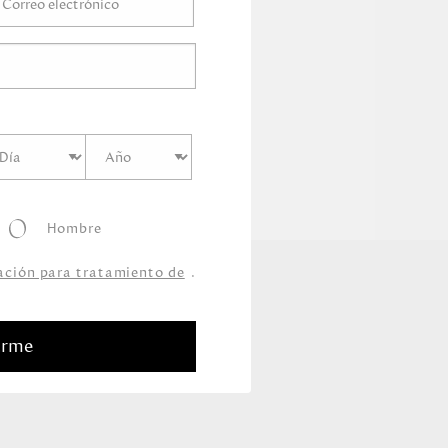
Hombre
zación para tratamiento de
.
arme