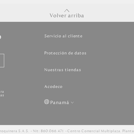
Volver arriba
o
Servicio al cliente
Protección de datos
Nuestras tiendas
Acodeco
ara
as
Panamá
Colombia
USA
Costa
Venezuela
Rica
roquinera S.A.S.
Nit: 860.066.471
Centro Comercial Multiplaza. Planta