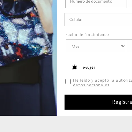
o mojar.
gel ni ningún líquido
ni marcadores.
guardar en el empaque
Fecha de Nacimiento
Mujer
He leído y acepto la autori
datos personales
Productos relacionados
Registr