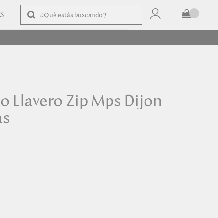
AS
TOTAL
$
COMPRAR
 Llavero Zip Mps Dijon
as