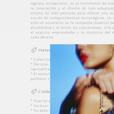
ligereza excepcional, es el testimonio de n
la innovación y el diseño de lujo adaptad
silueta ha sido pensada para ofrecer una or
través de compartimentos estratégicos. La 
solo un accesorio; es la compañía esencial p
durabilidad y el estilo sin concesiones. Una
el espíritu emprendedor y la maestría del 
cada detalle.
Materiales
* Coleccion de nylon.
* Herrajes en zamac con acabados en color oro
representativos de la marca Mario Hernandez
* El material de los modelos que llevan forro
poliéster con recubrimiento impermeable.
Cuidados
* Usar un paño blanco limpio ligeramente hú
* No lavar a máquina, ni usar detergentes. N
* No debe limpiarse, ni dejarle caer perfumes, 