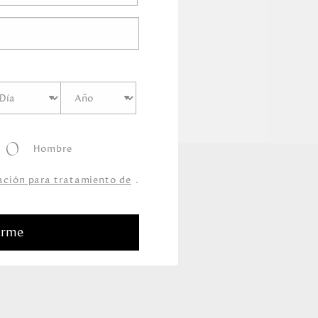
Hombre
zación para tratamiento de
.
arme