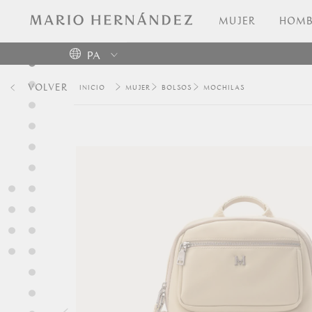
MUJER
HOMB
PA
Colombia
VOLVER
MUJER
BOLSOS
MOCHILAS
USA
Costa
Rica
Venezuela