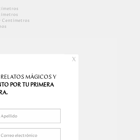
tímetro
s
tímetro
s
0
Centímetro
s
mo
s
X
 RELATOS MÁGICOS Y
NTO POR TU PRIMERA
RA.