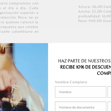
uestro compromiso con
Altura:
36,00
Cen
o al día a día. Cada
Ancho:
32,00
Cen
ganización superior a
profundidad:
16,0
colección Petra no es
Peso:
940,00
Gra
ara quienes valoran la
 propuesta que celebra
diseño colombiano en
HAZ PARTE DE NUESTROS
 claro y detalles
RECIBE 10% DE DESCUE
.
 su material es 100%
COMP
Nombre Completo
medo.
o mojar.
gel ni ningún líquido