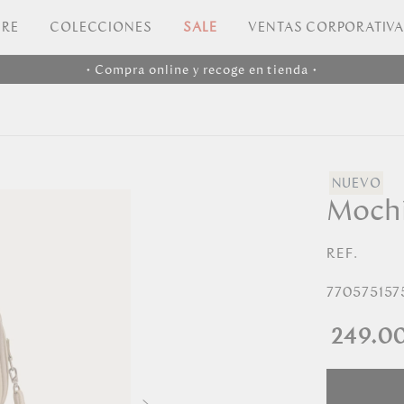
RE
COLECCIONES
SALE
VENTAS CORPORATIV
• Compra online y recoge en tienda •
Mochi
REF.
770575157
249.0