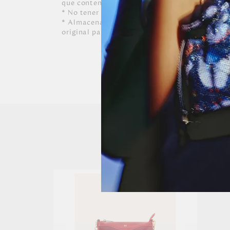
que contenga alcohol o solvente.
* No tener contacto con tinta de bolígrafos, 
* Almacenar siempre en lugares ventilados y 
original para conservar su forma.