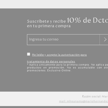
10% de Dct
Suscríbete y recibe
en tu primera compra
He leído y acepto la autorización para
tratamiento de datos personales
.
* Aplica unicamente para la primera compra. No aplica p
productos en promoción. No es acumulable con otr
promociones. Exclusivo Online.
Razón social: Mar
mail: mhpanama@mariohernande