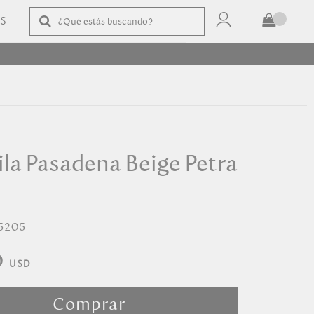
AS
TOTAL
$
COMPRAR
la Pasadena Beige Petra
5205
0
Comprar