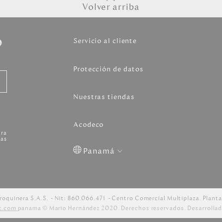
Volver arriba
o
Servicio al cliente
Protección de datos
Nuestras tiendas
Acodeco
ara
as
Panamá
Colombia
USA
Costa
Venezuela
Rica
roquinera S.A.S.
Nit: 860.066.471
Centro Comercial Multiplaza. Planta
z.com
panama © Mario Hernández 2020. Derechos reservados. Desarrollad