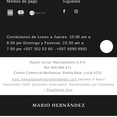
Medios de pago
Síguenos
Contáctanos de Lunes a Jueves: 10:00 am a
8:00 pm Domingo y Festivos: 10:30 am a
7:00 pm +507 302 53 60 - +507 6090 8992
Razón social: Marroquinera S.A.S.
Nit: 860.066.471
Centro Comercial Multiplaza. Planta Baja. Local A232
mail: mhpanama@mariohernandez.com
panama © Mario
Hernández 2020. Derechos reservados. Desarrollado por Titamedia
l
Plataforma Vtex