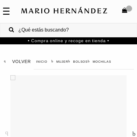
COLECCIONES
SALE
TOTAL
$
VENTAS
• Compra online y recoge en tienda •
CORPORATIVAS
COMPRAR
PA
VOLVER
MUJER
BOLSOS
MOCHILAS
Colombia
USA
Costa
Rica
Venezuela