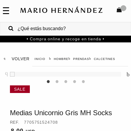
COLECCIONES
SALE
TOTAL
$
VENTAS
• Compra online y recoge en tienda •
CORPORATIVAS
COMPRAR
PA
VOLVER
HOMBRE
PRENDAS
CALCETINES
Colombia
USA
Costa
Rica
Medias Unicornio Gris MH Socks
Venezuela
REF.
7705751524708
8.00