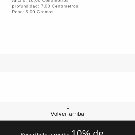
Ancho:
10,00
Centímetro
s
profundidad:
7,00
Centímetro
s
Peso:
5,00
Gramo
s
Volver arriba
10% de
Suscríbete y recibe