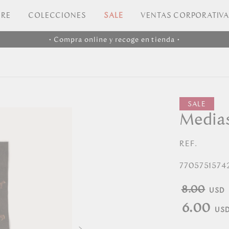
RE
COLECCIONES
SALE
VENTAS CORPORATIV
• Compra online y recoge en tienda •
Medias
REF.
7705751574
8.00
6.00