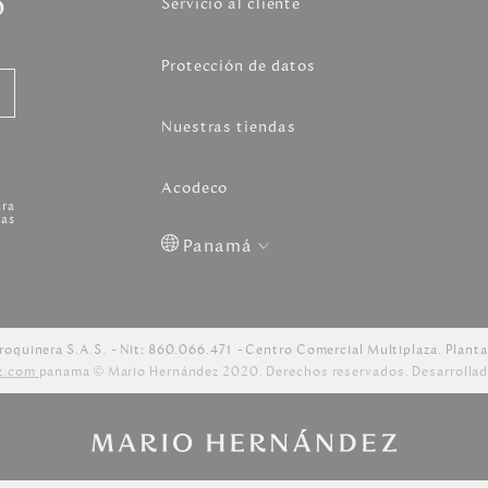
o
Servicio al cliente
Protección de datos
Nuestras tiendas
Acodeco
ara
as
Panamá
Colombia
USA
Costa
Venezuela
Rica
roquinera S.A.S.
Nit: 860.066.471
Centro Comercial Multiplaza. Planta
z.com
panama © Mario Hernández 2020. Derechos reservados. Desarrollad