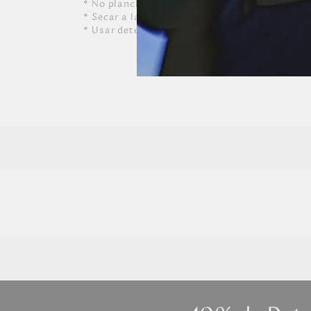
* No planchar
* Secar a la sombra
* Usar detergente suave y agua templada