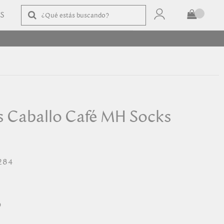
AS
TOTAL
$
COMPRAR
 Caballo Café MH Socks
284