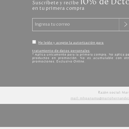
10% de Dct
Suscríbete y recibe
en tu primera compra
He leído y acepto la autorización para
tratamiento de datos personales
.
* Aplica unicamente para la primera compra. No aplica p
productos en promoción. No es acumulable con otr
promociones. Exclusivo Online.
Razón social: Mar
mail: mhpanama@mariohernande