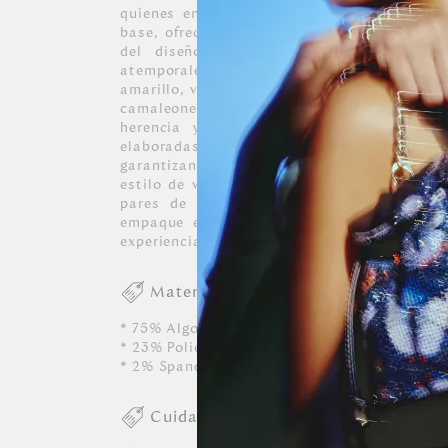
quienes entienden que el estilo personal s
base, ofreciendo una combinación perfecta e
del diseño y la sobriedad del lujo. D
atemporales como el negro y el gris, hasta
amarillo, verde y azul. A través de motivos 
camaleones, junto al emblemático Unico
herencia y la visión de nuestra firma, 
elaboradas con fibras de algodón de la 
garantizan un confort excepcional y la dur
estilo de vida. Como un gesto de exclusivid
pares de nuestra colección, sus medias 
empaque especial, convirtiendo una elecc
experiencia de lujo digna de ser compartida o
Materiales
* 75% Algodón
* 23% Poliester
* 2% Spandex
Cuidados