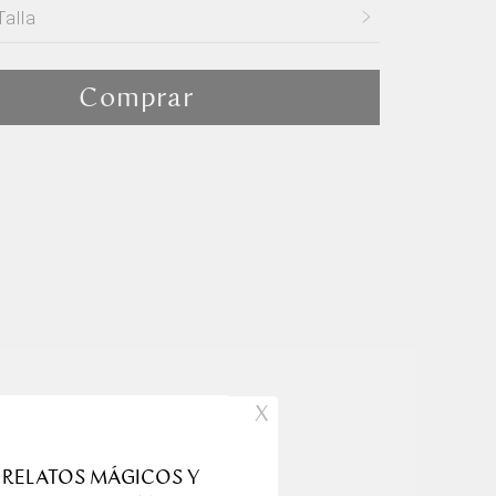
Talla
e Talla
Comprar
X
producto
 RELATOS MÁGICOS Y