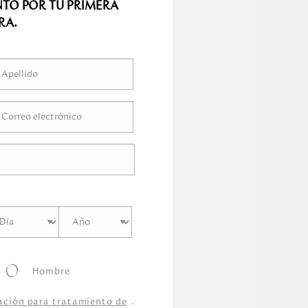
NTO POR TU PRIMERA
ímetro
s
RA.
ímetro
s
Centímetro
s
s
Hombre
zación para tratamiento de
.