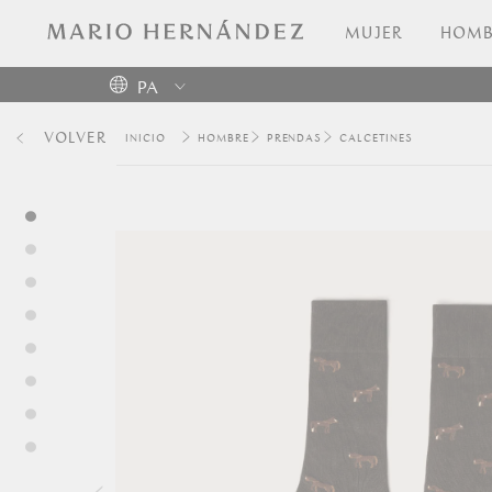
MUJER
HOMB
PA
Colombia
VOLVER
HOMBRE
PRENDAS
CALCETINES
USA
Costa
Rica
Venezuela