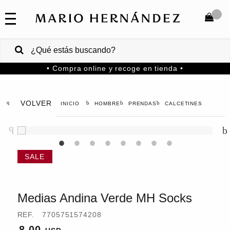
COLECCIONES
SALE
TOTAL
$
VENTAS
• Compra online y recoge en tienda •
CORPORATIVAS
COMPRAR
PA
VOLVER
HOMBRE
PRENDAS
CALCETINES
Colombia
USA
Costa
Rica
Medias Andina Verde MH Socks
Venezuela
REF.
7705751574208
8.00