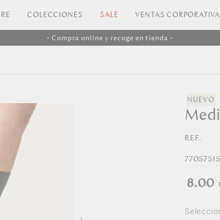
RE
COLECCIONES
SALE
VENTAS CORPORATIV
• Compra online y recoge en tienda •
Medi
REF.
7705751
8.00
Seleccio