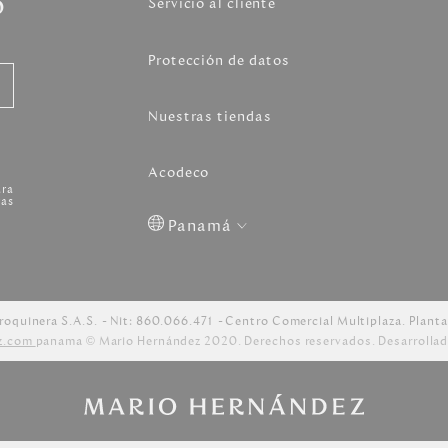
o
Servicio al cliente
Protección de datos
Nuestras tiendas
Acodeco
ara
as
Panamá
Colombia
USA
Costa
Venezuela
Rica
roquinera S.A.S.
Nit: 860.066.471
Centro Comercial Multiplaza. Planta
z.com
panama © Mario Hernández 2020. Derechos reservados. Desarrollad