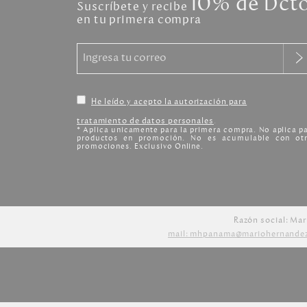
10% de Dct
Suscríbete y recibe
en tu primera compra
He leído y acepto la autorización para
tratamiento de datos personales
.
* Aplica unicamente para la primera compra. No aplica p
productos en promoción. No es acumulable con otr
promociones. Exclusivo Online.
Razón social: Mar
mail: mhpanama@mariohernande