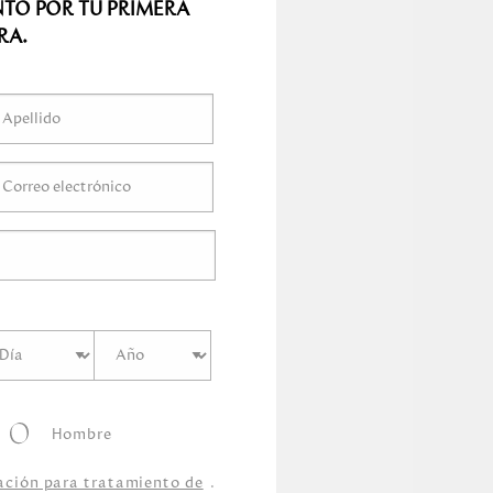
NTO POR TU PRIMERA
ímetro
s
RA.
ímetro
s
Centímetro
s
s
Hombre
zación para tratamiento de
.