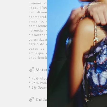
quienes entienden que el estilo personal s
base, ofreciendo una combinación perfecta e
del diseño y la sobriedad del lujo. D
atemporales como el negro y el gris, hasta
amarillo, verde y azul. A través de motivos 
camaleones, junto al emblemático Unico
herencia y la visión de nuestra firma, 
elaboradas con fibras de algodón de la 
garantizan un confort excepcional y la dur
estilo de vida. Como un gesto de exclusivid
pares de nuestra colección, sus medias 
empaque especial, convirtiendo una elecc
experiencia de lujo digna de ser compartida o
Materiales
* 75% Algodón
* 23% Poliester
* 2% Spandex
Cuidados