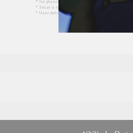
* No planchar
* Secar a la sombra
* Usar detergente suave y agua templada