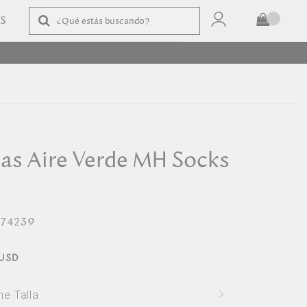
AS
TOTAL
$
COMPRAR
as Aire Verde MH Socks
574239
ne Talla