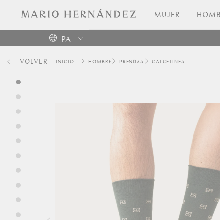
MUJER
HOMB
PA
Colombia
VOLVER
HOMBRE
PRENDAS
CALCETINES
USA
Costa
Rica
Venezuela