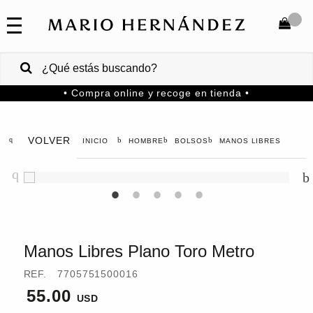
COLECCIONES
SALE
TOTAL
$
VENTAS
• Compra online y recoge en tienda •
CORPORATIVAS
COMPRAR
PA
VOLVER
HOMBRE
BOLSOS
MANOS LIBRES
Colombia
USA
Costa
Rica
Manos Libres Plano Toro Metro
Venezuela
REF.
7705751500016
55.00