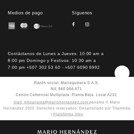
Medios de pago
Síguenos
Contáctanos de Lunes a Jueves: 10:00 am a
8:00 pm Domingo y Festivos: 10:30 am a
7:00 pm +507 302 53 60 - +507 6090 8992
Razón social: Marroquinera S.A.S.
Nit: 860.066.471
Centro Comercial Multiplaza. Planta Baja. Local A232
mail: mhpanama@mariohernandez.com
panama © Mario
Hernández 2020. Derechos reservados. Desarrollado por Titamedia
l
Plataforma Vtex