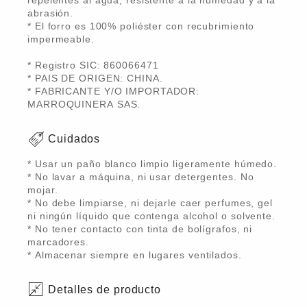
repelentes al agua, resistente a la humedad y a la
abrasión.
* El forro es 100% poliéster con recubrimiento
impermeable.
* Registro SIC: 860066471
* PAIS DE ORIGEN: CHINA.
* FABRICANTE Y/O IMPORTADOR:
MARROQUINERA SAS.
Cuidados
* Usar un paño blanco limpio ligeramente húmedo.
* No lavar a máquina, ni usar detergentes. No
mojar.
* No debe limpiarse, ni dejarle caer perfumes, gel
ni ningún líquido que contenga alcohol o solvente.
* No tener contacto con tinta de bolígrafos, ni
marcadores.
* Almacenar siempre en lugares ventilados.
Detalles de producto