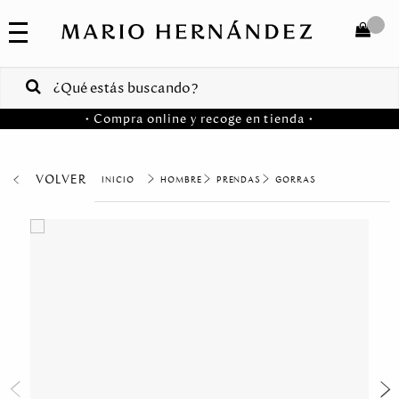
COLECCIONES
SALE
TOTAL
$
VENTAS
• Compra online y recoge en tienda •
CORPORATIVAS
COMPRAR
PA
VOLVER
HOMBRE
PRENDAS
GORRAS
Colombia
USA
Costa
Rica
Venezuela