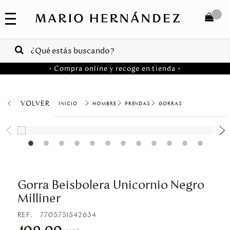
COLECCIONES
SALE
TOTAL
$
VENTAS
• Compra online y recoge en tienda •
CORPORATIVAS
COMPRAR
PA
VOLVER
HOMBRE
PRENDAS
GORRAS
Colombia
USA
Costa
Rica
Gorra Beisbolera Unicornio Negro
Milliner
Venezuela
REF.
7705751542634