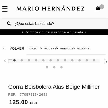
COLECCIONES
SALE
TOTAL
$
VENTAS
• Compra online y recoge en tienda •
CORPORATIVAS
COMPRAR
PA
VOLVER
HOMBRE
PRENDAS
GORRAS
Colombia
USA
Costa
Rica
Gorra Beisbolera Alas Beige Milliner
Venezuela
REF.
7705751542658
125.00