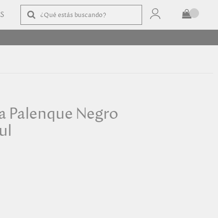
AS
TOTAL
$
COMPRAR
 Palenque Negro
ul