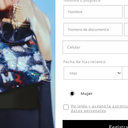
Nombre Completo
 de semana. Hecha de
Altura:
30,00
Cen
nta con dos prácticos
Ancho:
30,00
Cen
a de la marca bordado
profundidad:
15,0
Peso:
800,00
Gra
Fecha de Nacimiento
medo.
gel ni ningún líquido
Mujer
ni marcadores.
He leído y acepto la autori
datos personales
Registr