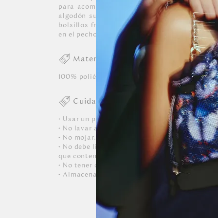
para acompañar los looks casuales y de fin
algodón suave y nailon de alta calidad, cue
bolsillos frontales y el distintivo monogram
en el pecho.
Materiales
100% poliéster
Cuidados
• Usar un paño blanco limpio ligeramente hú
• No lavar a máquina, ni usar detergentes.
• No mojar.
• No debe limpiarse, ni dejarle caer perfumes, 
que contenga alcohol o solvente.
• No tener contacto con tinta de bolígrafos, 
• Almacenar siempre en lugares ventilados.