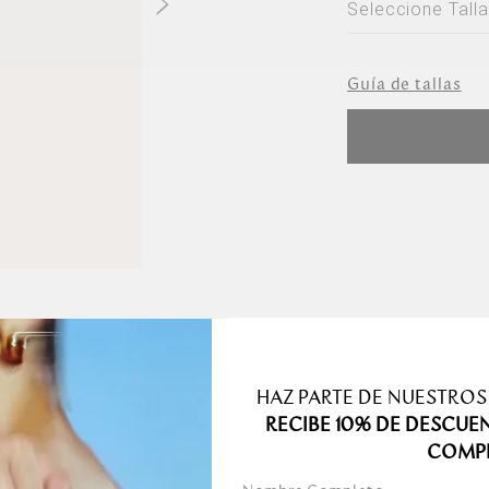
Seleccione Talla
Seleccione Ta
Guía de tallas
S
M
L
Especificaciones de producto
HAZ PARTE DE NUESTROS
RECIBE 10% DE DESCUE
Detalles de 
COMP
ra es una pieza básica
Dimensiones