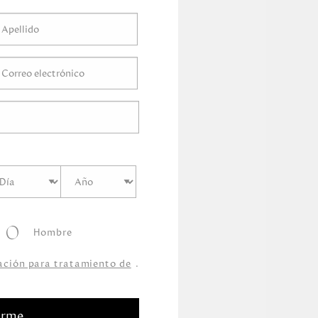
tímetro
s
tímetro
s
0
Centímetro
s
mo
s
Hombre
zación para tratamiento de
.
arme