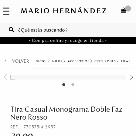
COLECCIONES
SALE
TOTAL
$
VENTAS
• Compra online y recoge en tienda •
CORPORATIVAS
COMPRAR
PA
VOLVER
MUJER
ACCESORIOS
CINTURONES
TIRAS
MARIO
Colombia
HERNANDEZ
USA
Costa
Rica
Tira Casual Monograma Doble Faz
Nero Rosso
Venezuela
REF.
7705751412937