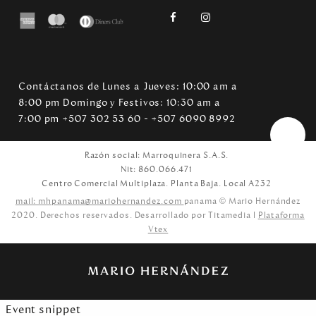
Contáctanos de Lunes a Jueves: 10:00 am a
8:00 pm Domingo y Festivos: 10:30 am a
7:00 pm +507 302 53 60 - +507 6090 8992
Razón social: Marroquinera S.A.S.
Nit: 860.066.471
Centro Comercial Multiplaza. Planta Baja. Local A232
mail: mhpanama@mariohernandez.com
panama © Mario Hernández
2020. Derechos reservados. Desarrollado por Titamedia l
Plataforma
Vtex
Event snippet