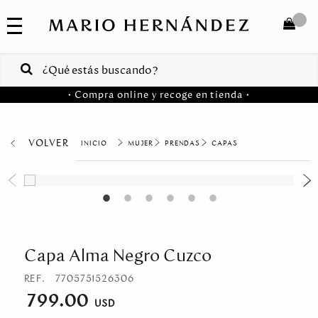
COLECCIONES
SALE
TOTAL
$
VENTAS
• Compra online y recoge en tienda •
CORPORATIVAS
COMPRAR
PA
VOLVER
MUJER
PRENDAS
CAPAS
Colombia
USA
Costa
Rica
Capa Alma Negro Cuzco
Venezuela
REF.
7705751526306
799.00