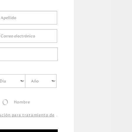
tímetro
s
tímetro
s
0
Centímetro
s
o
s
Hombre
zación para tratamiento de
.