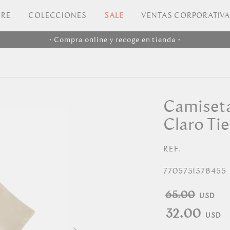
RE
COLECCIONES
SALE
VENTAS CORPORATIV
• Compra online y recoge en tienda •
Camiset
Claro Tie
REF.
7705751378455
65.00
32.00