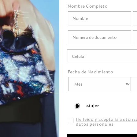
uto a los elementos
Nombre Completo
Altura:
30,00
Cen
es MH fusionadas y el
Ancho:
30,00
Cen
to suave y frío para
profundidad:
15,0
Peso:
110,00
Gram
Fecha de Nacimiento
Mujer
He leído y acepto la autori
datos personales