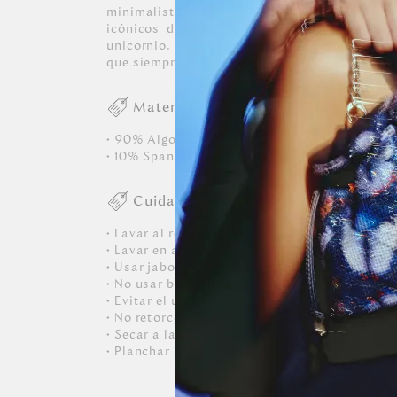
minimalista que le da protagonismo absol
icónicos de la marca: el logo, las inicial
unicornio. Además son 100 % algodón de tac
que siempre quieras llevarlas puestas.
Materiales
• 90% Algodón
• 10% Spandex
Cuidados
• Lavar al revés
• Lavar en agua fría: No más de 30°C
• Usar jabones neutros
• No usar blanqueador
• Evitar el uso de suavizantes
• No retorcer
• Secar a la sombra
• Planchar al revés.