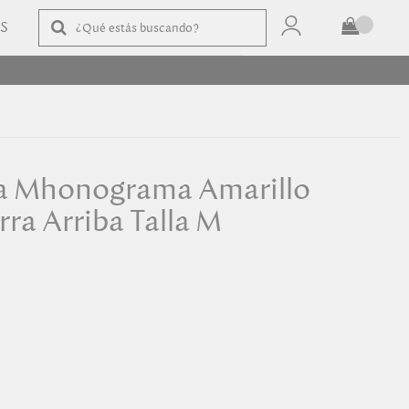
AS
TOTAL
$
COMPRAR
a Mhonograma Amarillo
rra Arriba Talla M