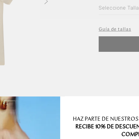
Seleccione Talla
Seleccione Ta
Guía de tallas
M
Especificaciones de producto
HAZ PARTE DE NUESTROS
Detalles de 
RECIBE 10% DE DESCUE
COMP
iba tienen un diseño
Dimensiones