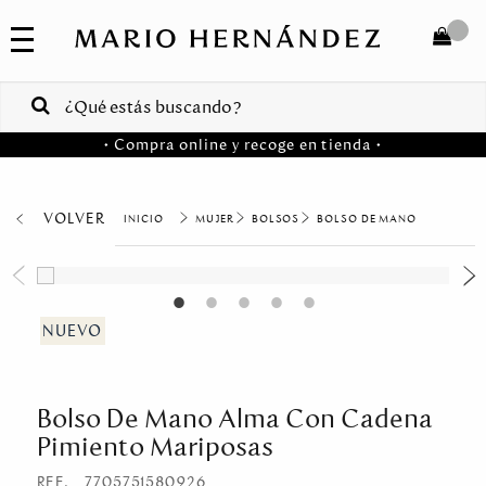
COLECCIONES
SALE
TOTAL
$
VENTAS
• Compra online y recoge en tienda •
CORPORATIVAS
COMPRAR
PA
VOLVER
MUJER
BOLSOS
BOLSO DE MANO
Colombia
USA
Costa
Rica
Bolso De Mano Alma Con Cadena
Venezuela
Pimiento Mariposas
REF.
7705751580926