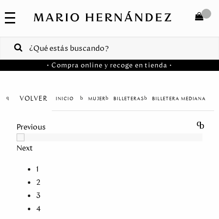
COLECCIONES
SALE
TOTAL
$
VENTAS
• Compra online y recoge en tienda •
CORPORATIVAS
COMPRAR
PA
VOLVER
MUJER
BILLETERAS
BILLETERA MEDIANA
Colombia
Previous
USA
Next
Costa
Rica
1
2
Venezuela
3
4