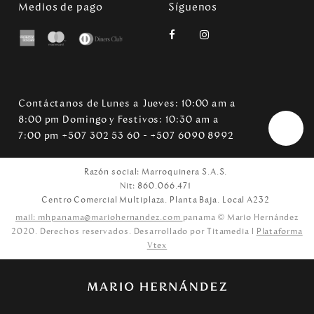
Medios de pago
Síguenos
Contáctanos de Lunes a Jueves: 10:00 am a
8:00 pm Domingo y Festivos: 10:30 am a
7:00 pm +507 302 53 60 - +507 6090 8992
Razón social: Marroquinera S.A.S.
Nit: 860.066.471
Centro Comercial Multiplaza. Planta Baja. Local A232
mail: mhpanama@mariohernandez.com
panama © Mario Hernández
2020. Derechos reservados. Desarrollado por Titamedia l
Plataforma
Vtex