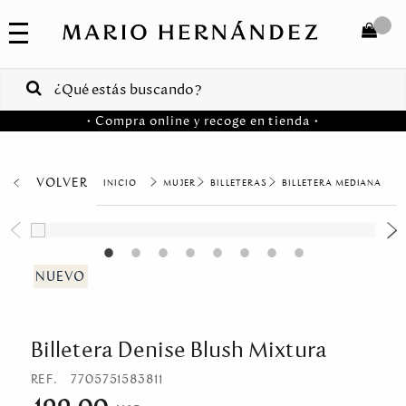
COLECCIONES
SALE
TOTAL
$
VENTAS
• Compra online y recoge en tienda •
CORPORATIVAS
COMPRAR
PA
VOLVER
MUJER
BILLETERAS
BILLETERA MEDIANA
Colombia
USA
Costa
Rica
Billetera Denise Blush Mixtura
Venezuela
REF.
7705751583811